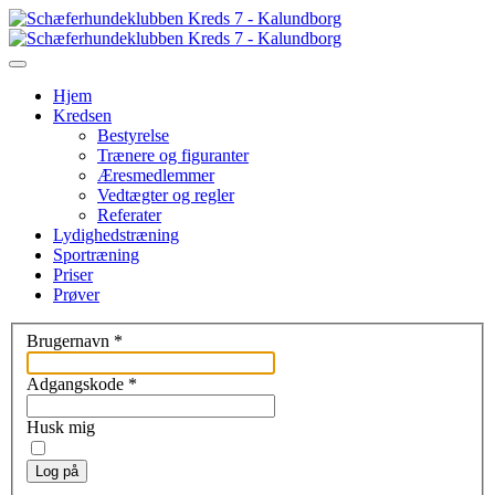
Hjem
Kredsen
Bestyrelse
Trænere og figuranter
Æresmedlemmer
Vedtægter og regler
Referater
Lydighedstræning
Sportræning
Priser
Prøver
Brugernavn
*
Adgangskode
*
Husk mig
Log på