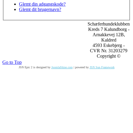
Glemt din adgangskode?
Glemt dit brugernavn?
Schæferhundeklubben
Kreds 7 Kalundborg -
Arnakkevej 12B,
Kaldred
4593 Eskebjerg -
CVR Nr. 31203279
Copyright ©
Go to Top
JSN Epic 2 is designed by
JoomlaShine.com
| powered by
JSN Sun Framework