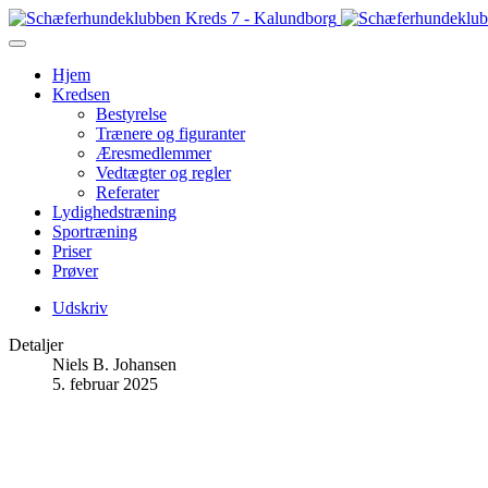
Hjem
Kredsen
Bestyrelse
Trænere og figuranter
Æresmedlemmer
Vedtægter og regler
Referater
Lydighedstræning
Sportræning
Priser
Prøver
Udskriv
Detaljer
Niels B. Johansen
5. februar 2025