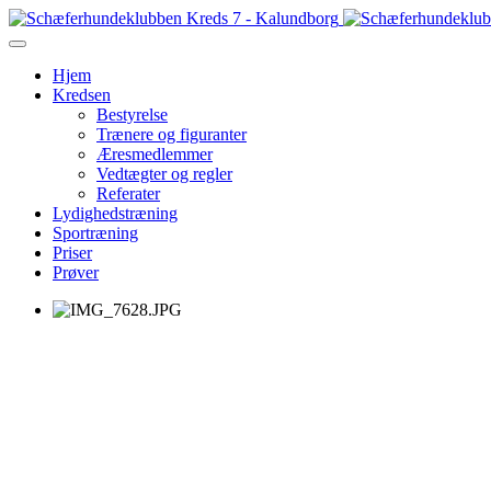
Hjem
Kredsen
Bestyrelse
Trænere og figuranter
Æresmedlemmer
Vedtægter og regler
Referater
Lydighedstræning
Sportræning
Priser
Prøver