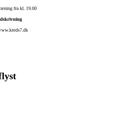
ræning fra kl. 19.00
ndskrivning
n www.kreds7.dk
lyst