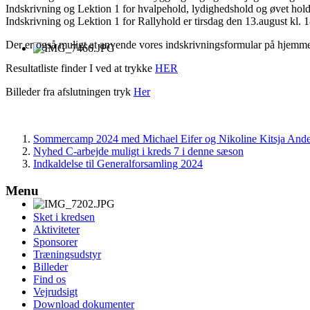
Indskrivning og Lektion 1 for hvalpehold, lydighedshold og øvet hold 
Indskrivning og Lektion 1 for Rallyhold er tirsdag den 13.august kl. 
Der er også muligt at anvende vores indskrivningsformular på hjemm
Resultatliste finder I ved at trykke
HER
Billeder fra afslutningen tryk
Her
Sommercamp 2024 med Michael Eifer og Nikoline Kitsja Ande
Nyhed C-arbejde muligt i kreds 7 i denne sæson
Indkaldelse til Generalforsamling 2024
Menu
Sket i kredsen
Aktiviteter
Sponsorer
Træningsudstyr
Billeder
Find os
Vejrudsigt
Download dokumenter