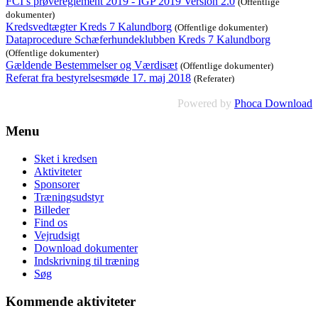
FCI’s prøvereglement 2019 - IGP 2019 Version 2.0
(Offentlige
dokumenter)
Kredsvedtægter Kreds 7 Kalundborg
(Offentlige dokumenter)
Dataprocedure Schæferhundeklubben Kreds 7 Kalundborg
(Offentlige dokumenter)
Gældende Bestemmelser og Værdisæt
(Offentlige dokumenter)
Referat fra bestyrelsesmøde 17. maj 2018
(Referater)
Powered by
Phoca Download
Menu
Sket i kredsen
Aktiviteter
Sponsorer
Træningsudstyr
Billeder
Find os
Vejrudsigt
Download dokumenter
Indskrivning til træning
Søg
Kommende aktiviteter