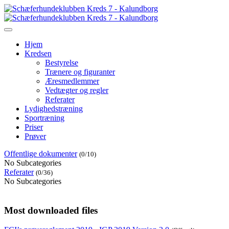
Hjem
Kredsen
Bestyrelse
Trænere og figuranter
Æresmedlemmer
Vedtægter og regler
Referater
Lydighedstræning
Sportræning
Priser
Prøver
Offentlige dokumenter
(0/10)
No Subcategories
Referater
(0/36)
No Subcategories
Most downloaded files