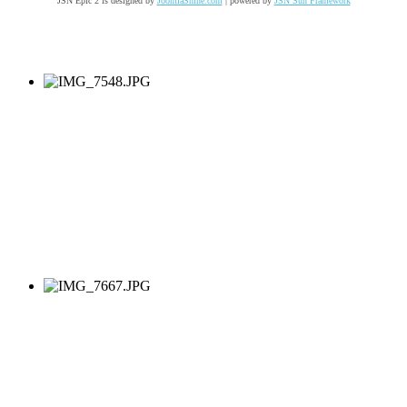
JSN Epic 2 is designed by
JoomlaShine.com
| powered by
JSN Sun Framework