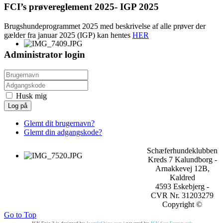
FCI’s prøvereglement 2025- IGP 2025
Brugshundeprogrammet 2025 med beskrivelse af alle prøver der
gælder fra januar 2025 (IGP) kan hentes
HER
Administrator login
Husk mig
Log på
Glemt dit brugernavn?
Glemt din adgangskode?
Schæferhundeklubben
Kreds 7 Kalundborg -
Arnakkevej 12B,
Kaldred
4593 Eskebjerg -
CVR Nr. 31203279
Copyright ©
Go to Top