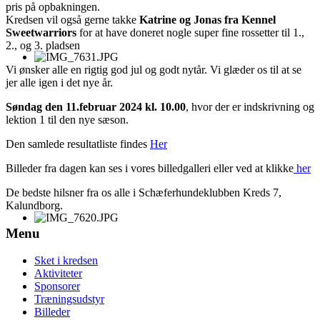
pris på opbakningen.
Kredsen vil også gerne takke
Katrine og Jonas fra Kennel
Sweetwarriors
for at have doneret nogle super fine rossetter til 1.,
2., og 3. pladsen
Vi ønsker alle en rigtig god jul og godt nytår. Vi glæder os til at se
jer alle igen i det nye år.
Søndag den 11.februar 2024 kl. 10.00
, hvor der er indskrivning og
lektion 1 til den nye sæson.
Den samlede resultatliste findes
Her
Billeder fra dagen kan ses i vores billedgalleri eller ved at klikke
her
De bedste hilsner fra os alle i Schæferhundeklubben Kreds 7,
Kalundborg.
Menu
Sket i kredsen
Aktiviteter
Sponsorer
Træningsudstyr
Billeder