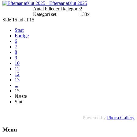
Antal billeder i kategori:
2
Kategori set:
133x
Side 15 ud af 15
Start
Forrige
6
7
8
9
10
11
12
13
...
15
Næste
Slut
Powered by
Phoca Gallery
Menu